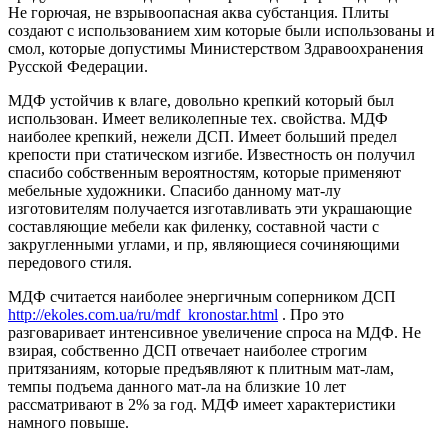
Не горючая, не взрывоопасная аква субстанция. Плиты
создают с использованием хим которые были использованы и
смол, которые допустимы Министерством Здравоохранения
Русской Федерации.
МДФ устойчив к влаге, довольно крепкий который был
использован. Имеет великолепные тех. свойства. МДФ
наиболее крепкий, нежели ДСП. Имеет больший предел
крепости при статическом изгибе. Известность он получил
спасибо собственным вероятностям, которые применяют
мебельные художники. Спасибо данному мат-лу
изготовителям получается изготавливать эти украшающие
составляющие мебели как филенку, составной части с
закругленными углами, и пр, являющиеся сочиняющими
передового стиля.
МДФ считается наиболее энергичным соперником ДСП
http://ekoles.com.ua/ru/mdf_kronostar.html
. Про это
разговаривает интенсивное увеличение спроса на МДФ. Не
взирая, собственно ДСП отвечает наиболее строгим
притязаниям, которые предъявляют к плитным мат-лам,
темпы подъема данного мат-ла на близкие 10 лет
рассматривают в 2% за год. МДФ имеет характеристики
намного повыше.