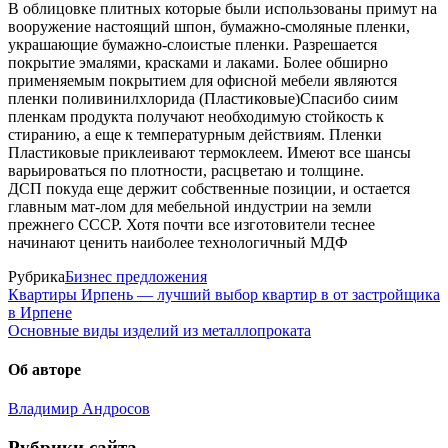
В облицовке плитных которые были использованы примут на
вооружение настоящий шпон, бумажно-смоляные пленки,
украшающие бумажно-слоистые пленки. Разрешается
покрытие эмалями, красками и лаками. Более обширно
применяемым покрытием для офисной мебели являются
пленки поливинилхлорида (Пластиковые)Спасибо сиим
пленкам продукта получают необходимую стойкость к
стиранию, а еще к температурным действиям. Пленки
Пластиковые приклеивают термоклеем. Имеют все шансы
варьироваться по плотности, расцветаю и толщине.
ДСП покуда еще держит собственные позиции, и остается
главным мат-лом для мебельной индустрии на земли
прежнего СССР. Хотя почти все изготовители теснее
начинают ценить наиболее технологичный МДФ
Рубрика
Бизнес предложения
Квартиры Ирпень — лучший выбор квартир в от застройщика
в Ирпене
Основные виды изделий из металлопроката
Об авторе
Владимир Андросов
Рубрики сайта