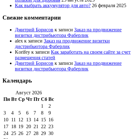
Как выбрать аккумулятор для авто?
26 февраля 2025
Свежие комментарии
Дмитрий Борисов
к записи
Заказ на продвижение
визитки дистрибьютора Фаберлик
alex
к записи
Заказ на продвижение визитки
дистрибьютора Фаберлик
Korifey
к записи
Как заработать на своем сайте за счет
размещения статей
Дмитрий Борисов
к записи
Заказ на продвижение
визитки дистрибьютора Фаберлик
Календарь
Август 2026
Пн
Вт
Ср
Чт
Пт
Сб
Вс
1
2
3
4
5
6
7
8
9
10
11
12
13
14
15
16
17
18
19
20
21
22
23
24
25
26
27
28
29
30