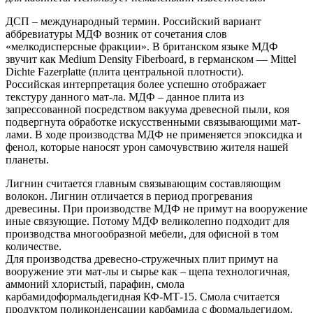
ДСП – международный термин. Российский вариант
аббревиатуры МДФ возник от сочетания слов
«мелкодисперсные фракции». В британском языке МДФ
звучит как Medium Density Fiberboard, в германском — Mittel
Dichte Fazerplatte (плита центральной плотности).
Российская интерпретация более успешно отображает
текстуру данного мат-ла. МДФ – данное плита из
запрессованной посредством вакуума древесной пыли, коя
подвергнута обработке искусственными связывающими мат-
лами. В ходе производства МДФ не применяется эпоксидка и
фенол, которые наносят урон самочувствию жителя нашей
планеты.
Лигнин считается главным связывающим составляющим
волокон. Лигнин отличается в период прогревания
древесины. При производстве МДФ не примут на вооружение
иные связующие. Потому МДФ великолепно подходит для
производства многообразной мебели, для офисной в том
количестве.
Для производства древесно-стружечных плит примут на
вооружение эти мат-лы и сырье как – щепа технологичная,
аммоний хлористый, парафин, смола
карбамидоформальдегидная КФ-МТ-15. Смола считается
продуктом поликонденсации карбамида с формальдегидом.