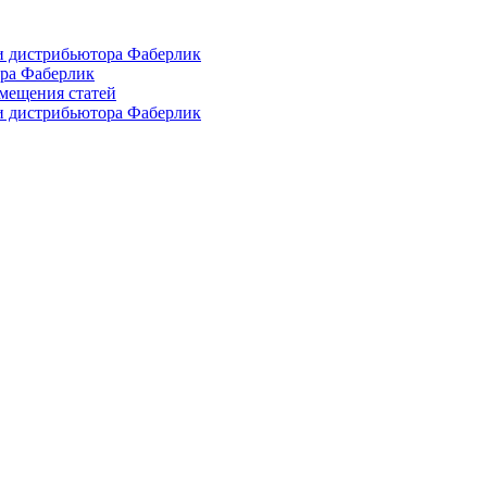
и дистрибьютора Фаберлик
ора Фаберлик
азмещения статей
и дистрибьютора Фаберлик