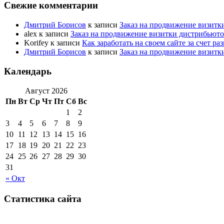
Свежие комментарии
Дмитрий Борисов
к записи
Заказ на продвижение визитк
alex
к записи
Заказ на продвижение визитки дистрибьют
Korifey
к записи
Как заработать на своем сайте за счет р
Дмитрий Борисов
к записи
Заказ на продвижение визитк
Календарь
Август 2026
Пн
Вт
Ср
Чт
Пт
Сб
Вс
1
2
3
4
5
6
7
8
9
10
11
12
13
14
15
16
17
18
19
20
21
22
23
24
25
26
27
28
29
30
31
« Окт
Статистика сайта