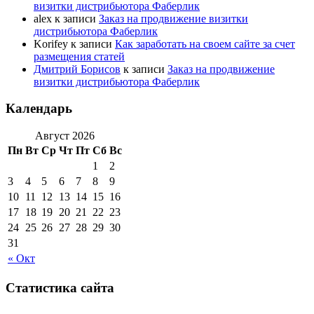
визитки дистрибьютора Фаберлик
alex
к записи
Заказ на продвижение визитки
дистрибьютора Фаберлик
Korifey
к записи
Как заработать на своем сайте за счет
размещения статей
Дмитрий Борисов
к записи
Заказ на продвижение
визитки дистрибьютора Фаберлик
Календарь
Август 2026
Пн
Вт
Ср
Чт
Пт
Сб
Вс
1
2
3
4
5
6
7
8
9
10
11
12
13
14
15
16
17
18
19
20
21
22
23
24
25
26
27
28
29
30
31
« Окт
Статистика сайта