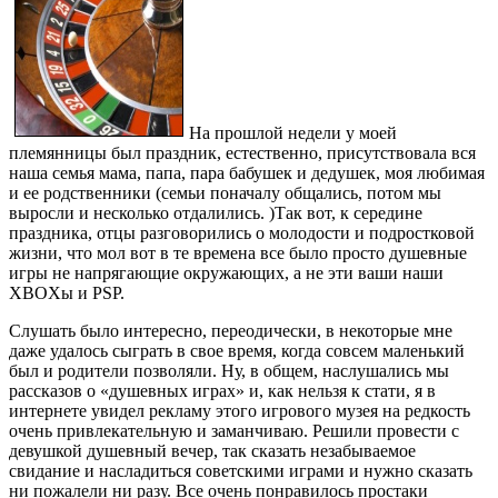
На прошлой недели у моей
племянницы был праздник, естественно, присутствовала вся
наша семья мама, папа, пара бабушек и дедушек, моя любимая
и ее родственники (семьи поначалу общались, потом мы
выросли и несколько отдалились. )Так вот, к середине
праздника, отцы разговорились о молодости и подростковой
жизни, что мол вот в те времена все было просто душевные
игры не напрягающие окружающих, а не эти ваши наши
XBOXы и PSP.
Слушать было интересно, переодически, в некоторые мне
даже удалось сыграть в свое время, когда совсем маленький
был и родители позволяли. Ну, в общем, наслушались мы
рассказов о «душевных играх» и, как нельзя к стати, я в
интернете увидел рекламу этого игрового музея на редкость
очень привлекательную и заманчиваю. Решили провести с
девушкой душевный вечер, так сказать незабываемое
свидание и насладиться советскими играми и нужно сказать
ни пожалели ни разу. Все очень понравилось простаки