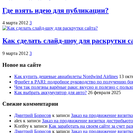
Где взять идею для публикации?
4 марта 2012
3
Как сделать слайд-шоу для раскрутки с
9 марта 2012
3
Новое на сайте
Как купить дешевые авиабилеты Nordwind Airlines
13 окт
Фрибет в PARI: подробное руководство по получению бо
Чем так полезны варёные раки: вкусно и полезно с пользо
Как выбрать аккумулятор для авто?
26 февраля 2025
Свежие комментарии
Дмитрий Борисов
к записи
Заказ на продвижение визитк
alex
к записи
Заказ на продвижение визитки дистрибьют
Korifey
к записи
Как заработать на своем сайте за счет р
Дмитрий Борисов
к записи
Заказ на продвижение визитк