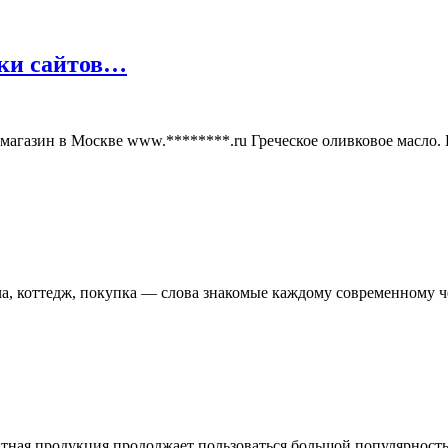
тки сайтов…
т магазин в Москве www.********.ru Греческое оливковое масло
ча, коттедж, покупка — слова знакомые каждому современному 
чатная продукция продолжает пользоваться большой популярнос