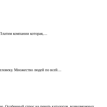
. Платим компании которая,…
человеку. Множество людей по всей…
тью. Особенный спрос на печать каталогов, всевозможных…