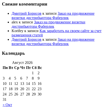
Свежие комментарии
Дмитрий Борисов
к записи
Заказ на продвижение
визитки дистрибьютора Фаберлик
alex
к записи
Заказ на продвижение визитки
дистрибьютора Фаберлик
Korifey
к записи
Как заработать на своем сайте за счет
размещения статей
Дмитрий Борисов
к записи
Заказ на продвижение
визитки дистрибьютора Фаберлик
Календарь
Август 2026
Пн
Вт
Ср
Чт
Пт
Сб
Вс
1
2
3
4
5
6
7
8
9
10
11
12
13
14
15
16
17
18
19
20
21
22
23
24
25
26
27
28
29
30
31
« Окт