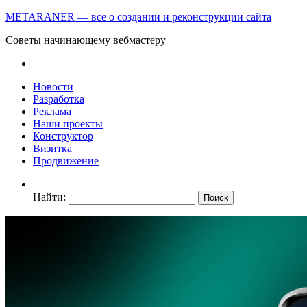
METARANER — все о создании и реконструкции сайта
Советы начинающему вебмастеру
Новости
Разработка
Реклама
Наши проекты
Конструктор
Визитка
Продвижение
Найти: