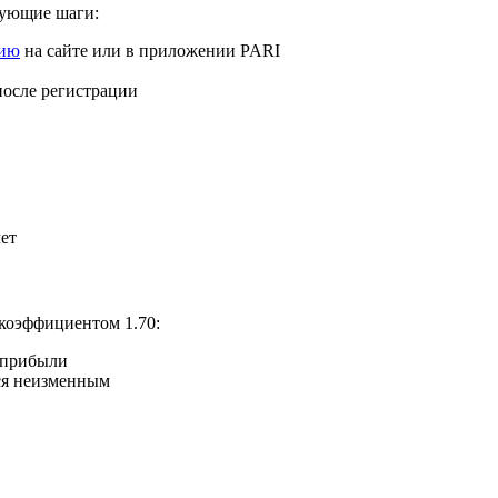
дующие шаги:
цию
на сайте или в приложении PARI
после регистрации
ет
коэффициентом 1.70:
й прибыли
тся неизменным