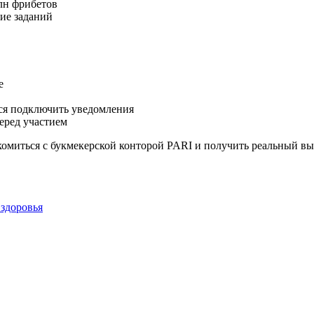
лн фрибетов
ние заданий
е
ся подключить уведомления
еред участием
комиться с букмекерской конторой PARI и получить реальный вы
 здоровья