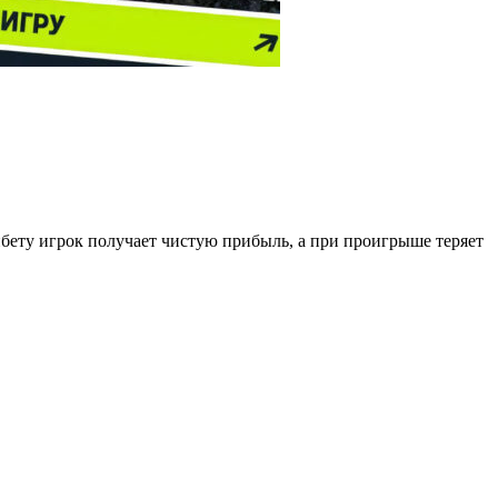
бету игрок получает чистую прибыль, а при проигрыше теряет