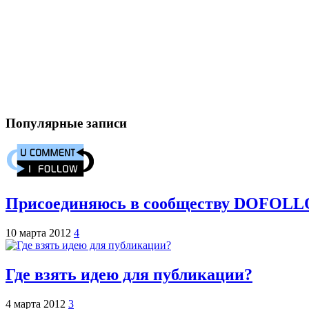
Популярные записи
Присоединяюсь в сообществу DOFOL
10 марта 2012
4
Где взять идею для публикации?
4 марта 2012
3