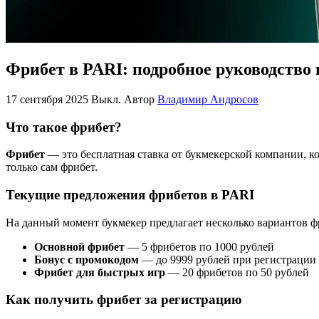
Фрибет в PARI: подробное руководство 
17 сентября 2025
Выкл.
Автор
Владимир Андросов
Что такое фрибет?
Фрибет
— это бесплатная ставка от букмекерской компании, 
только сам фрибет.
Текущие предложения фрибетов в PARI
На данный момент букмекер предлагает несколько вариантов ф
Основной фрибет
— 5 фрибетов по 1000 рублей
Бонус с промокодом
— до 9999 рублей при регистрации 
Фрибет для быстрых игр
— 20 фрибетов по 50 рублей
Как получить фрибет за регистрацию