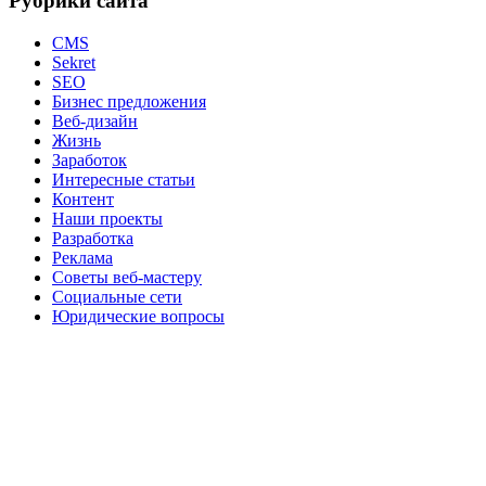
Рубрики сайта
CMS
Sekret
SEO
Бизнес предложения
Веб-дизайн
Жизнь
Заработок
Интересные статьи
Контент
Наши проекты
Разработка
Реклама
Советы веб-мастеру
Социальные сети
Юридические вопросы