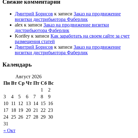
Свежие комментарии
Дмитрий Борисов
к записи
Заказ на продвижение
визитки дистрибьютора Фаберлик
alex
к записи
Заказ на продвижение визитки
дистрибьютора Фаберлик
Korifey
к записи
Как заработать на своем сайте за счет
размещения статей
Дмитрий Борисов
к записи
Заказ на продвижение
визитки дистрибьютора Фаберлик
Календарь
Август 2026
Пн
Вт
Ср
Чт
Пт
Сб
Вс
1
2
3
4
5
6
7
8
9
10
11
12
13
14
15
16
17
18
19
20
21
22
23
24
25
26
27
28
29
30
31
« Окт