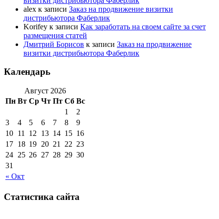
визитки дистрибьютора Фаберлик
alex
к записи
Заказ на продвижение визитки
дистрибьютора Фаберлик
Korifey
к записи
Как заработать на своем сайте за счет
размещения статей
Дмитрий Борисов
к записи
Заказ на продвижение
визитки дистрибьютора Фаберлик
Календарь
Август 2026
Пн
Вт
Ср
Чт
Пт
Сб
Вс
1
2
3
4
5
6
7
8
9
10
11
12
13
14
15
16
17
18
19
20
21
22
23
24
25
26
27
28
29
30
31
« Окт
Статистика сайта