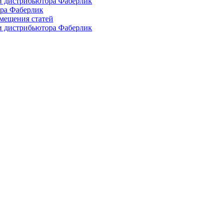
и дистрибьютора Фаберлик
ора Фаберлик
азмещения статей
и дистрибьютора Фаберлик