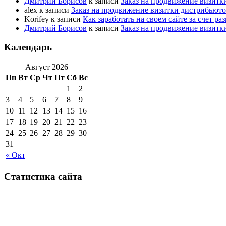
Дмитрий Борисов
к записи
Заказ на продвижение визитк
alex
к записи
Заказ на продвижение визитки дистрибьют
Korifey
к записи
Как заработать на своем сайте за счет р
Дмитрий Борисов
к записи
Заказ на продвижение визитк
Календарь
Август 2026
Пн
Вт
Ср
Чт
Пт
Сб
Вс
1
2
3
4
5
6
7
8
9
10
11
12
13
14
15
16
17
18
19
20
21
22
23
24
25
26
27
28
29
30
31
« Окт
Статистика сайта