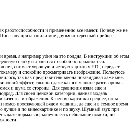
 их работоспособности и применению все имеют. Почему же не
. Поначалу притаранили мне друзья интересный прибор —
и время, я например убил на это полдня. В инструкции об этом
отдельную папку и хранятся с особой осторожностью.
ков нет, снимает хорошую и четкую картинку HD , передает
отокамеру и спокойно просматривать изображение. Пользуюсь
вилось, так как представитель закона позавидовал даже мне.
, хороший эффект, слышно даже как я в машине разговаривала
помех и шума со стороны. Для сравнения взяла еще и
подряд. Для своей ценовой категории, данная модель
 качества изображения. Качество картинки среднее, но за
жен номер проезжающей рядом машины, да еще и в темное время
здо лучше и по видеокартинке и по звуку. Шумный звук при
ень даже нормально, конечно есть небольшие помехи, но
ожности.