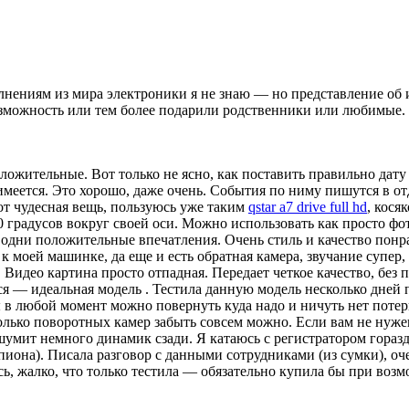
олнениям из мира электроники я не знаю — но представление об
возможность или тем более подарили родственники или любимые
ложительные. Вот только не ясно, как поставить правильно дату 
р имеется. Это хорошо, даже очень. События по ниму пишутся в 
т чудесная вещь, пользуюсь уже таким
qstar a7 drive full hd
, кося
0 градусов вокруг своей оси. Можно использовать как просто ф
 одни положительные впечатления. Очень стиль и качество понра
к моей машинке, да еще и есть обратная камера, звучание супер
Видео картина просто отпадная. Передает четкое качество, без 
лся — идеальная модель . Тестила данную модель несколько дней 
 в любой момент можно повернуть куда надо и ничуть нет потери
сколько поворотных камер забыть совсем можно. Если вам не ну
ь, шумит немного динамик сзади. Я катаюсь с регистратором гора
иона). Писала разговор с данными сотрудниками (из сумки), оч
ь, жалко, что только тестила — обязательно купила бы при возм