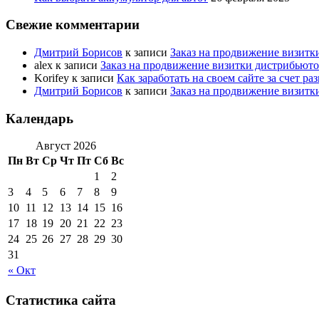
Свежие комментарии
Дмитрий Борисов
к записи
Заказ на продвижение визитк
alex
к записи
Заказ на продвижение визитки дистрибьют
Korifey
к записи
Как заработать на своем сайте за счет р
Дмитрий Борисов
к записи
Заказ на продвижение визитк
Календарь
Август 2026
Пн
Вт
Ср
Чт
Пт
Сб
Вс
1
2
3
4
5
6
7
8
9
10
11
12
13
14
15
16
17
18
19
20
21
22
23
24
25
26
27
28
29
30
31
« Окт
Статистика сайта