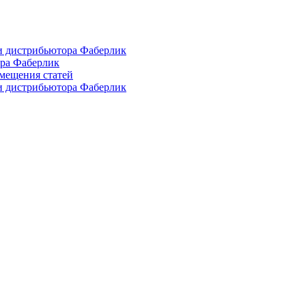
и дистрибьютора Фаберлик
ора Фаберлик
азмещения статей
и дистрибьютора Фаберлик