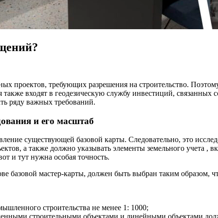
ещений?
ных проектов, требующих разрешения на строительство. Поэтому
 также входят в геодезическую службу инвестиций, связанных с
ать ряду важных требований.
ования и его масштаб
новление существующей базовой карты. Следовательно, это исс
ктов, а также должно указывать элементы земельного учета , в
от и тут нужна особая точность.
ове базовой мастер-карты, должен быть выбран таким образом, 
ышленного строительства не менее 1: 1000;
ченными строительными объектами и линейными объектами долж