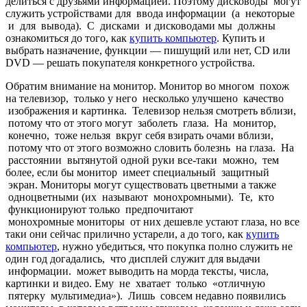
делиться с друзьями информацией. Поэтому дисководы могут
служить устройствами для ввода информации (а некоторые
и для вывода). С дисками и дисководами мы должны
ознакомиться до того, как
купить компьютер
. Купить и
выбрать назначение, функции — пишущий или нет, CD или
DVD — решать покупателя конкретного устройства.
Обратим внимание на монитор. Монитор во многом похож
на телевизор, только у него несколько улучшено качество
изображения и картинка. Телевизор нельзя смотреть вблизи,
потому что от этого могут заболеть глаза. На монитор,
конечно, тоже нельзя вкруг себя взирать очами вблизи,
потому что от этого возможно словить болезнь на глаза. На
расстоянии вытянутой одной руки все-таки можно, тем
более, если бы мони­тор имеет специальный защитный
экран. Мониторы могут существовать цветными а также
одноцветными (их называют монохромными). Те, кто
функционируют только предпочитают
монохромные мониторы от них дешевле устают глаза, но все
таки они сейчас прилично устарели, а до того, как
купить
компьютер
, нужно убедиться, что покупка полно служить не
один год догадались, что дисплей служит для выдачи
информации. может выводить на морда тексты, числа,
картинки и видео. Ему не хватает только «отличную
пятерку мультимедиа»). Лишь совсем недавно появились