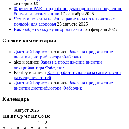
октября 2025
Фрибет в PARI: подробное руководство по получению
бонуса за регистрацию
17 сентября 2025
Чем так полезны варёные раки: вкусно и полезно с
пользой для здоровья
25 августа 2025
Как выбрать аккумулятор для авто?
26 февраля 2025
Свежие комментарии
Дмитрий Борисов
к записи
Заказ на продвижение
визитки дистрибьютора Фаберлик
alex
к записи
Заказ на продвижение визитки
дистрибьютора Фаберлик
Korifey
к записи
Как заработать на своем сайте за счет
размещения статей
Дмитрий Борисов
к записи
Заказ на продвижение
визитки дистрибьютора Фаберлик
Календарь
Август 2026
Пн
Вт
Ср
Чт
Пт
Сб
Вс
1
2
3
4
5
6
7
8
9