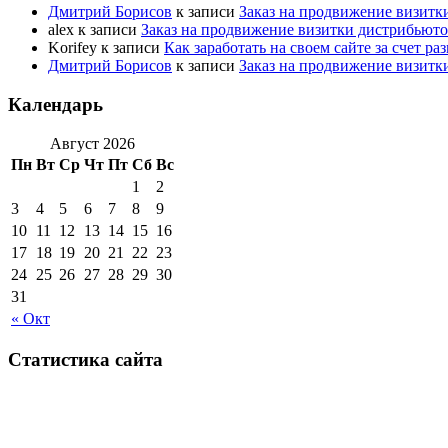
Дмитрий Борисов
к записи
Заказ на продвижение визитк
alex
к записи
Заказ на продвижение визитки дистрибьют
Korifey
к записи
Как заработать на своем сайте за счет р
Дмитрий Борисов
к записи
Заказ на продвижение визитк
Календарь
Август 2026
Пн
Вт
Ср
Чт
Пт
Сб
Вс
1
2
3
4
5
6
7
8
9
10
11
12
13
14
15
16
17
18
19
20
21
22
23
24
25
26
27
28
29
30
31
« Окт
Статистика сайта