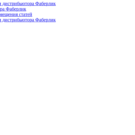
и дистрибьютора Фаберлик
ора Фаберлик
азмещения статей
и дистрибьютора Фаберлик